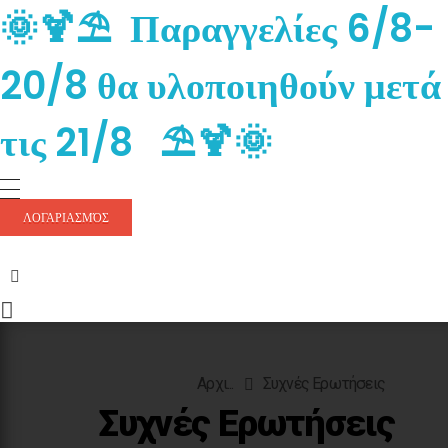
🌞🍹⛱️ Παραγγελίες 6/8-
20/8 θα υλοποιηθούν μετά
τις 21/8 ⛱️🍹🌞
ΛΟΓΑΡΙΑΣΜΌΣ
Αρχι...
Συχνές Ερωτήσεις
Συχνές Ερωτήσεις