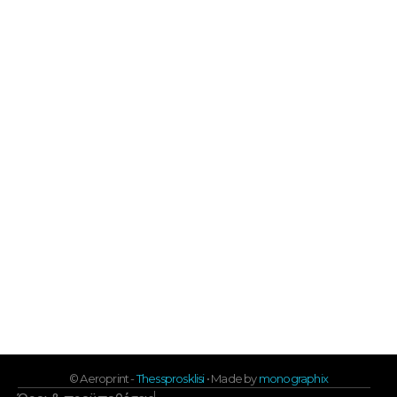
Πληρωμές & ασφάλεια
Πληροφορίες αποστολής
Επιστροφές & αλλαγές
Ταυτότητα του Aeroprint
Επικοινωνία
info@aeroprint.shop
+30 2313 252 001
10:00 - 16:00
Εγγραφή στο newsletter μας
Αμεση ενημέρωση για ότι νεότερο
© Aeroprint -
Thessprosklisi
• Made by
monographix