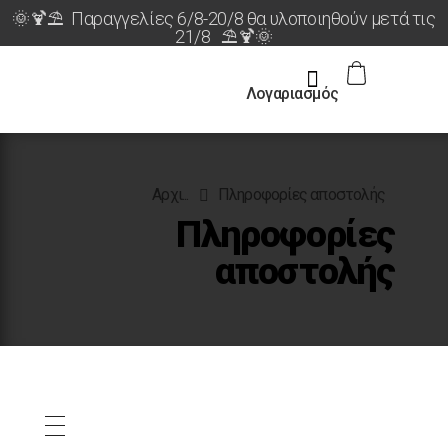
🌞🍹⛱️ Παραγγελίες 6/8-20/8 θα υλοποιηθούν μετά τις
21/8 ⛱️🍹🌞
Λογαριασμός
Αρχι...
Πληροφορίες αποστολής
Πληροφορίες
αποστολής