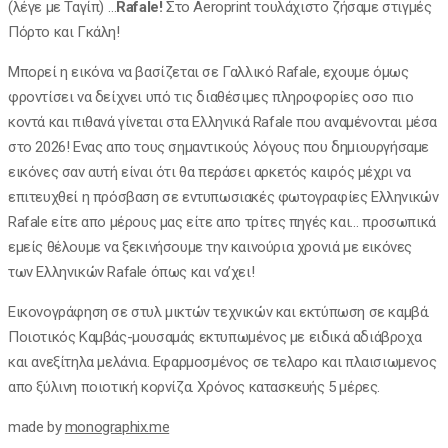
(λέγε με Ταγίπ) …
Rafale!
Στο Αeroprint τουλάχιστο ζήσαμε στιγμές
Πόρτο και Γκάλη!
Μπορεί η εικόνα να βασίζεται σε Γαλλικό Rafale, εχουμε όμως
φροντίσει να δείχνει υπό τις διαθέσιμες πληροφορίες οσο πιο
κοντά και πιθανά γίνεται στα Ελληνικά Rafale που αναμένονται μέσα
στο 2026! Ενας απο τους σημαντικούς λόγους που δημιουργήσαμε
εικόνες σαν αυτή είναι ότι θα περάσει αρκετός καιρός μέχρι να
επιτευχθεί η πρόσβαση σε εντυπωσιακές φωτογραφίες Eλληνικών
Rafale είτε απο μέρους μας είτε απο τρίτες πηγές και… προσωπικά
εμείς θέλουμε να ξεκινήσουμε την καινούρια χρονιά με εικόνες
των Ελληνικών Rafale όπως και να’χει!
Eικονογράφηση σε στυλ μικτών τεχνικών και εκτύπωση σε καμβά.
Ποιοτικός Kαμβάς-μουσαμάς εκτυπωμένος με ειδικά αδιάβροχα
και ανεξίτηλα μελάνια. Εφαρμοσμένος σε τελαρο και πλαισιωμενος
απο ξύλινη ποιοτική κορνίζα. Χρόνος κατασκευής 5 μέρες.
made by
monographix.me