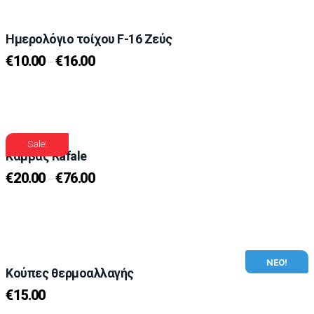
Ημερολόγιο τοίχου F-16 Ζεύς
€
10.00
€
16.00
–
Sale!
Καμβάς Rafale
€
20.00
€
76.00
–
ΝΕΟ!
Κούπες θερμοαλλαγής
€
15.00