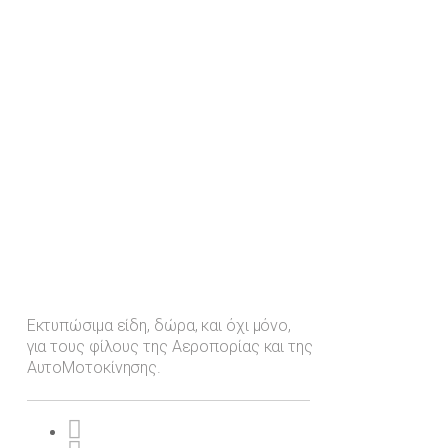
Εκτυπώσιμα είδη, δώρα, και όχι μόνο,
για τους φίλους της Αεροπορίας και της
ΑυτοΜοτοκίνησης.