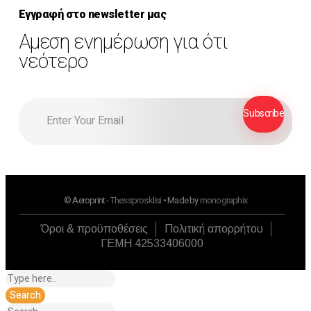
Εγγραφή στο newsletter μας
Αμεση ενημέρωση για ότι
νεότερο
© Aeroprint -
Thessprosklisi
• Made by
monographix
Όροι & προϋποθέσεις
Πολιτική απορρήτου
ΓΕΜΗ 42533406000