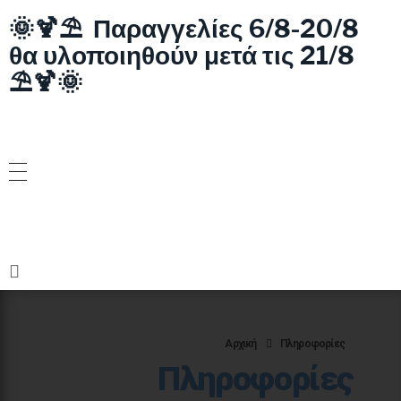
🌞🍹⛱️ Παραγγελίες 6/8-20/8
θα υλοποιηθούν μετά τις 21/8
⛱️🍹🌞
Αρχική
Πληροφορίες
Πληροφορίες