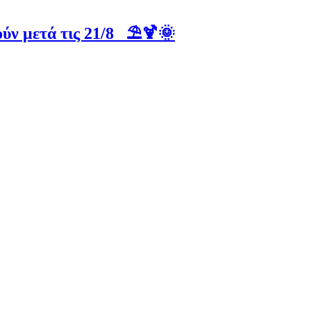
ύν μετά τις 21/8 ⛱️🍹🌞