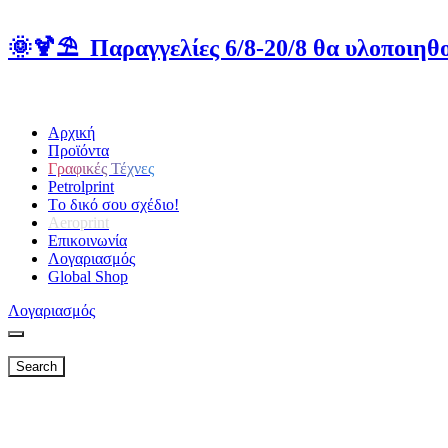
🌞🍹⛱️ Παραγγελίες 6/8-20/8 θα υλοποιηθο
Αρχική
Προϊόντα
Γραφικές Τέχνες
Petrolprint
Tο δικό σου σχέδιο!
Aeroprint
Επικοινωνία
Λογαριασμός
Global Shop
Λογαριασμός