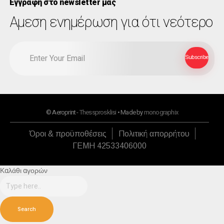
Εγγραφή στο newsletter μας
Αμεση ενημέρωση για ότι νεότερο
© Aeroprint -
Thessprosklisi
• Made by
monographix
Όροι & προϋποθέσεις
Πολιτική απορρήτου
ΓΕΜΗ 42533406000
Καλάθι αγορών