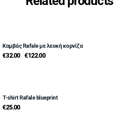
Related products
Καμβάς Rafale με λευκή κορνίζα
€
32.00
€
122.00
–
T-shirt Rafale blueprint
€
25.00