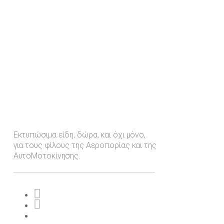
Εκτυπώσιμα είδη, δώρα, και όχι μόνο,
για τους φίλους της Αεροπορίας και της
ΑυτοΜοτοκίνησης.