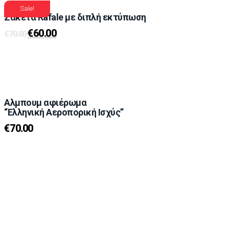
Sale!
Ζακέτα Rafale με διπλή εκτύπωση
€
60.00
€
70.00
Αλμπουμ αφιέρωμα
“Ελληνική Αεροπορική Ισχύς”
€
70.00