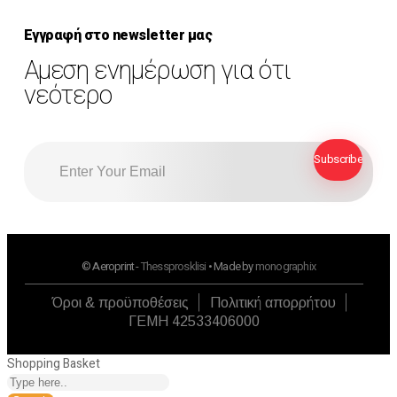
Εγγραφή στο newsletter μας
Αμεση ενημέρωση για ότι
νεότερο
© Aeroprint -
Thessprosklisi
• Made by
monographix
Όροι & προϋποθέσεις
Πολιτική απορρήτου
ΓΕΜΗ 42533406000
Shopping Basket