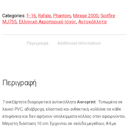
Categories:
F-16
,
Rafale
,
Phantom
,
Mirage 2000
,
Spitfire
MJ755
,
Ελληνική Αεροπορική Ισχύς
,
Aυτοκόλλητα
Περιγραφή
Additional information
Περιγραφή
7 ανεξάρτητα διαφορετικά αυτοκόλλητα
Αeroprint
. Τυπωμένα σε
λευκό PVC, αδιάβροχα, ελαστικά και ανθεκτικά, κολλάνε σε κάθε
επιφάνεια και δεν αφήνουν υπολείμματα κόλλας όταν αφαιρούνται.
Mέγιστη διάσταση 10 cm. Έρχονται σε σελίδα μεγέθους Α4 με