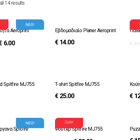
ll 14 results
ΝΕΟ!
ητα Aeroprint
Εβδομαδιαίο Planer Aeroprint
Πακέ
€
14.00
€
6.00
€
49
 Spitfire MJ755
T-shirt Spitfire MJ755
Κούπ
€
25.00
€
1
Sale!
ΝΕΟ!
γανα Spitfire
Φούτερ Spitfire MJ755
Puzz