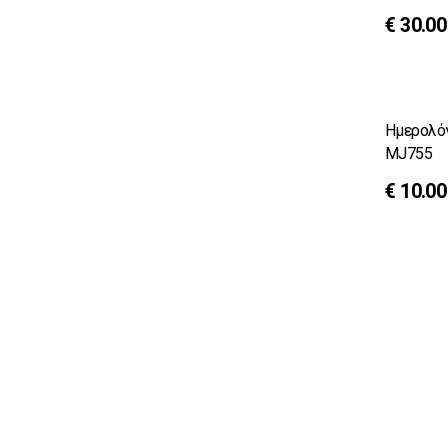
€
30.00
Ελληνική Αεροπορική Ισχύς
Ελληνική Αεροπορική Εκπαίδευση
Ημερολόγια Επιτραπέζια
Ημερολόγια Τοίχου
Ημερολόγι
MJ755
Βιβλία - Άλμπουμ
€
10.00
Aυτοκόλλητα
Mousepads
Ρουχισμός
Καμβάδες
Ρέπλικες
Κορνίζες
Μοντέλα
Patches