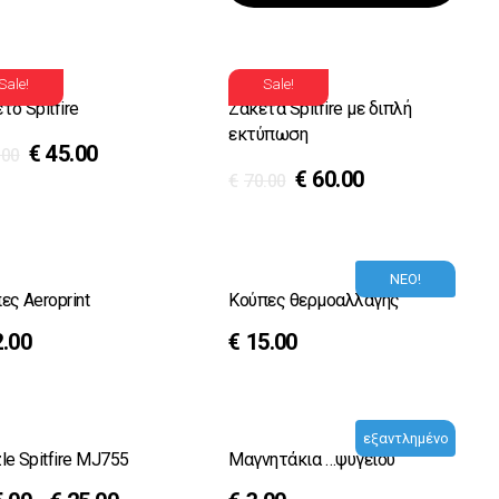
Sale!
Sale!
το Spitfire
Ζακέτα Spitfire με διπλή
εκτύπωση
€
45.00
.00
€
60.00
€
70.00
ΝΕΟ!
ες Aeroprint
Κούπες θερμοαλλαγής
2.00
€
15.00
εξαντλημένο
le Spitfire MJ755
Μαγνητάκια …ψυγείου