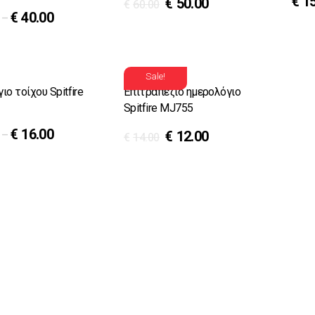
€
1
€
50.00
€
60.00
€
40.00
–
Sale!
ο τοίχου Spitfire
Επιτραπέζιο ημερολόγιο
Spitfire MJ755
€
16.00
€
12.00
–
€
14.00