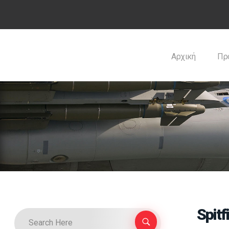
Αρχική
Πρ
Spit