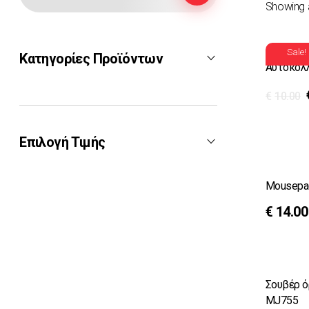
Showing a
Sale!
Κατηγορίες Προϊόντων
Αυτοκόλλ
€
10.00
F-16
Ζεύς
Επιλογή Τιμής
Rafale
Τοπ Γκαν
Mousepad
Phantom
€0
€60
Price:
—
€
14.00
Auto-Moto
Mirage 2000
Filter
Spitfire MJ755
AH-64 Apache
Σουβέρ όρ
MJ755
Πολιτική Αεροπορία