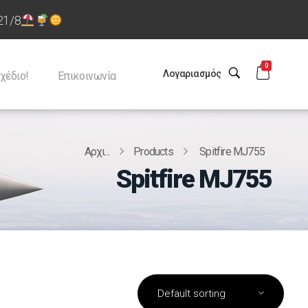
21/8
0
Λογαριασμός
χέδιο!
Επικοινωνία
Αρχι...
Products
Spitfire MJ755
Spitfire MJ755