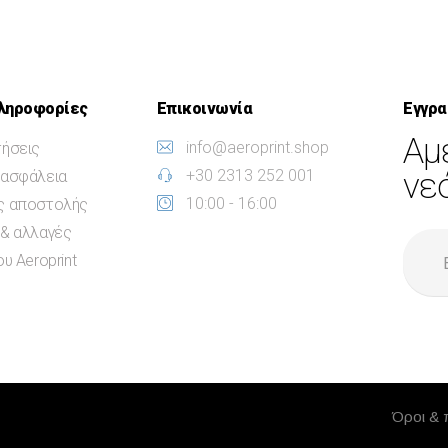
ληροφορίες
Επικοινωνία
Εγγρα
Αμ
info@aeroprint.shop
ήσεις
+30 2313 252 001
νε
 ασφάλεια
10:00 - 16:00
ς αποστολής
& αλλαγές
υ Aeroprint
Όροι & 