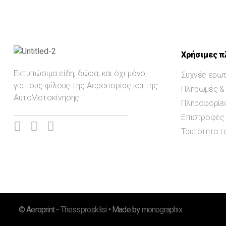
Σουβέρ
Puzzle
Κούπες
Πακέτα
Χρήσιμες π
Διάφορα
Εκτυπώσιμα είδη, δώρα, και όχι μόνο,
Συχνές ερωτ
για τους φίλους της Αεροπορίας και της
Πληρωμές &
ΑυτοΜοτοκίνησης.
Πληροφορίε
Επιστροφές 
Ταυτότητα το
© Aeroprint -
Thessprosklisi
• Made by
monographix