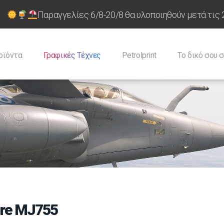
Παραγγελίες 6/8-20/8 θα υλοποιηθούν μετά τις 
οϊόντα
Γραφικές Τέχνες
Petrolprint
Tο δικό σου σ
fire MJ755