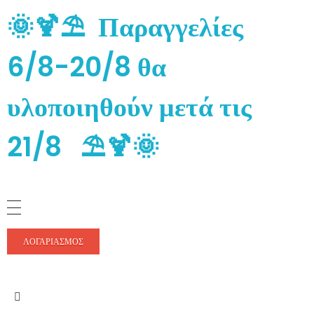
🌞🍹⛱️ Παραγγελίες
6/8-20/8 θα
υλοποιηθούν μετά τις
21/8 ⛱️🍹🌞
ΛΟΓΑΡΙΑΣΜΌΣ