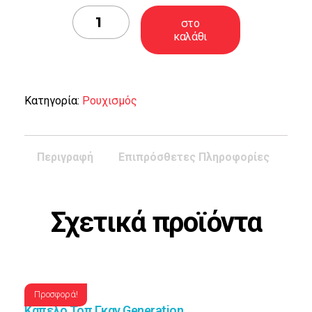
T-
στο
shirt
καλάθι
...MiG
Alley
ποσότητα
Κατηγορία:
Ρουχισμός
Περιγραφή
Επιπρόσθετες Πληροφορίες
Σχετικά προϊόντα
Προσφορά!
Καπέλο Τοπ Γκαν Generation