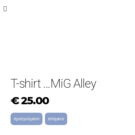
T-shirt …MiG Alley
€
25.00