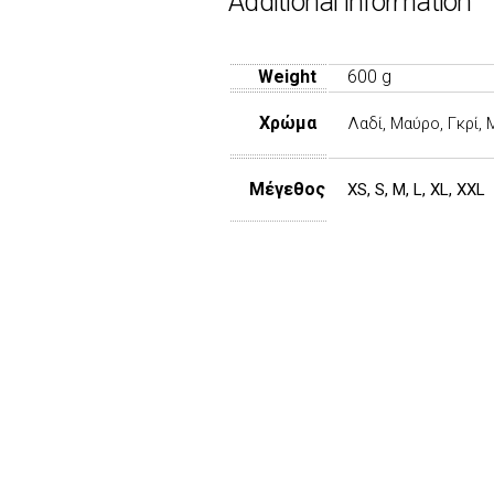
Additional information
Weight
600 g
Χρώμα
Λαδί, Μαύρο, Γκρί,
Mέγεθος
XS, S, M, L, XL, XXL