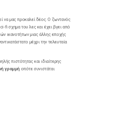
ί να μας προκαλεί δέος. Ο ζωντανός
-fi σχημα του λες και έχει βγει από
κών ικανοτήτων μιας άλλης εποχής
αντικατάστατο μέχρι την τελευταία
ηλής πιστότητας και ιδιαίτερης
νή γραμμή
οπότε συνιστάται