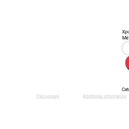
Χρ
Mέ
Φού
Pha
Gho
quan
Cat
Περιγραφή
Additional information