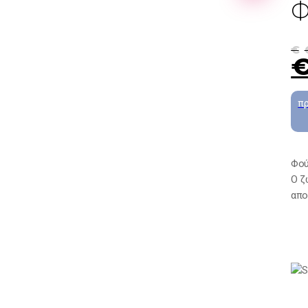
Φ
€
Φού
O ζ
απο