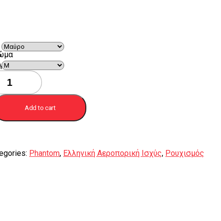
ώμα
γεθος
τερ
ntom
st
tity
Add to cart
egories:
Phantom
,
Ελληνική Αεροπορική Ισχύς
,
Ρουχισμός