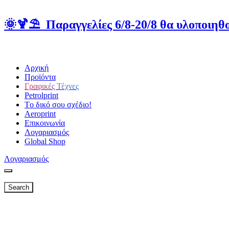
🌞🍹⛱️ Παραγγελίες 6/8-20/8 θα υλοποιηθο
Αρχική
Προϊόντα
Γραφικές Τέχνες
Petrolprint
Tο δικό σου σχέδιο!
Aeroprint
Επικοινωνία
Λογαριασμός
Global Shop
Λογαριασμός