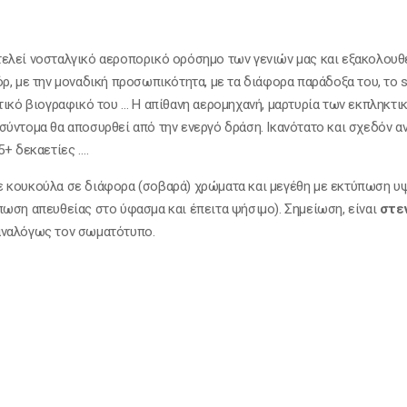
ελεί νοσταλγικό αεροπορικό ορόσημο των γενιών μας και εξακολουθε
, με την μοναδική προσωπικότητα, με τα διάφορα παράδοξα του, το sci
ωτικό βιογραφικό του … Η απίθανη αερομηχανή, μαρτυρία των εκπληκτι
ύντομα θα αποσυρθεί από την ενεργό δράση. Ικανότατο και σχεδόν αν
5+ δεκαετίες ….
 κουκούλα σε διάφορα (σοβαρά) χρώματα και μεγέθη με εκτύπωση υψ
πωση απευθείας στο ύφασμα και έπειτα ψήσιμο). Σημείωση, είναι
στε
αναλόγως τον σωματότυπο.