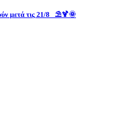
ύν μετά τις 21/8 ⛱️🍹🌞