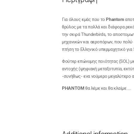
Για όλους εμάς που το
Phantom
αποτ
θρύλος με τα πολλά και διάφορα ρεκόρ
την σειρά Τhunderbirds, το αποστομ
μηχανικών και αεροπόρων, που πολύ σ
πτήση το Ελληνικό υπερμαχητικό για 
Φούτερ επώνυμης ποιότητας (SOL) με
αντοχής (ψηφιακή μεταξοτυπία, εκτύ
-συνήθως- ενα νούμερο μεγαλύτερο 
PHANTOM
θα λέμε και θα κλαίμε ….