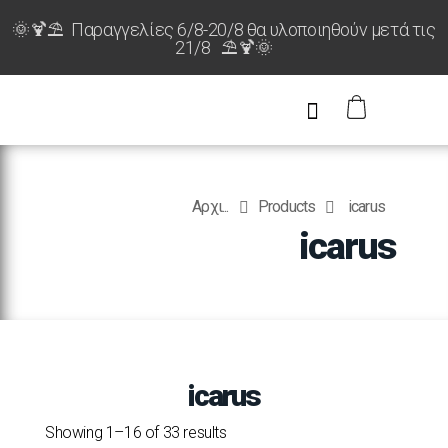
🌞🍹⛱️ Παραγγελίες 6/8-20/8 θα υλοποιηθούν μετά τις
21/8 ⛱️🍹🌞
Αρχι...
Products
icarus
icarus
icarus
Showing 1–16 of 33 results