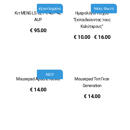
εξαντλημένο
Νέες Φωτό
Κιτ MENG LS-021 1/48 F-4E
Ημερολόγιο τοίχου
AUP
“Εκπαιδεύοντας τους
Καλύτερους”
€
95.00
€
10.00
€
16.00
–
ΝΕΟ!
Mousepad Apache Kiowa
Mousepad Τοπ Γκαν
Generation
€
14.00
€
14.00