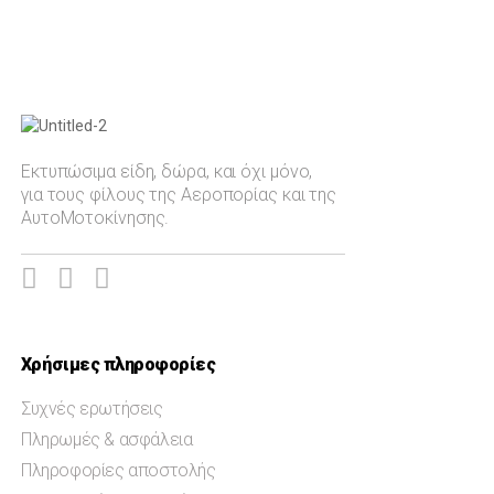
Τοπ Γκαν
Phantom
Filter
Auto-Moto
Mirage 2000
Spitfire MJ755
Εκτυπώσιμα είδη, δώρα, και όχι μόνο,
για τους φίλους της Αεροπορίας και της
AH-64 Apache
ΑυτοΜοτοκίνησης.
Πολιτική Αεροπορία
Ελληνική Αεροπορική Ισχύς
Ελληνική Αεροπορική Εκπαίδευση
Ημερολόγια Επιτραπέζια
Χρήσιμες πληροφορίες
Ημερολόγια Τοίχου
Συχνές ερωτήσεις
Βιβλία - Άλμπουμ
Πληρωμές & ασφάλεια
Aυτοκόλλητα
Πληροφορίες αποστολής
Mousepads