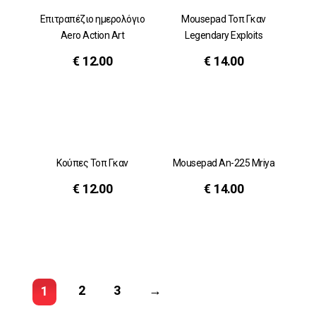
Επιτραπέζιο ημερολόγιο
Mousepad Τοπ Γκαν
Aero Action Art
Legendary Exploits
€
12.00
€
14.00
Κούπες Τοπ Γκαν
Mousepad An-225 Mriya
€
12.00
€
14.00
2
3
→
1