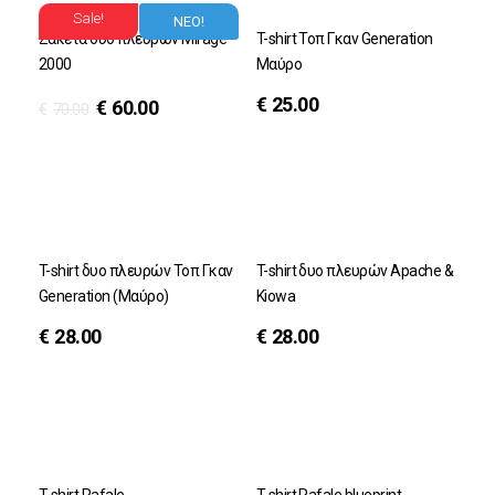
Sale!
ΝΕΟ!
Ζακέτα δυο πλευρών Mirage
T-shirt Τοπ Γκαν Generation
2000
Μαύρο
€
25.00
€
60.00
€
70.00
T-shirt δυο πλευρών Τοπ Γκαν
T-shirt δυο πλευρών Αpache &
Generation (Μαύρο)
Kiowa
€
28.00
€
28.00