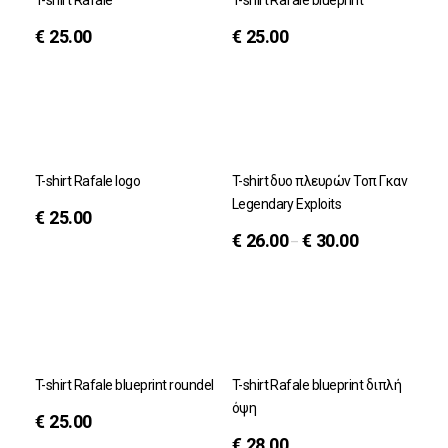
T-shirt Rafale
T-shirt Rafale blueprint
€
25.00
€
25.00
T-shirt Rafale logo
T-shirt δυο πλευρών Τοπ Γκαν
Legendary Exploits
€
25.00
€
26.00
€
30.00
–
T-shirt Rafale blueprint roundel
T-shirt Rafale blueprint διπλή
όψη
€
25.00
€
28.00