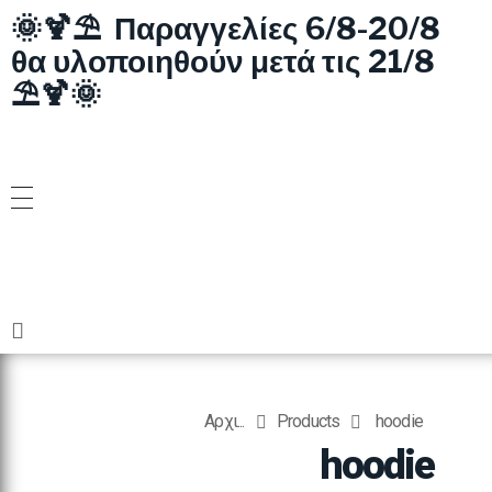
🌞🍹⛱️ Παραγγελίες 6/8-20/8
θα υλοποιηθούν μετά τις 21/8
⛱️🍹🌞
Αρχι...
Products
hoodie
hoodie