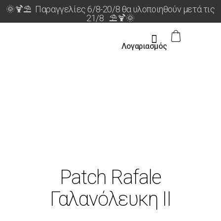
🌞🍹⛱️ Παραγγελίες 6/8-20/8 θα υλοποιηθούν μετά τις
21/8 ⛱️🍹🌞
Λογαριασμός
Patch Rafale
Γαλανόλευκη ΙΙ