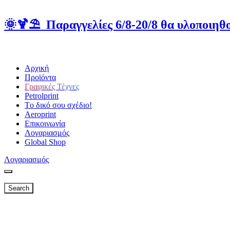
🌞🍹⛱️ Παραγγελίες 6/8-20/8 θα υλοποιηθο
Αρχική
Προϊόντα
Γραφικές Τέχνες
Petrolprint
Tο δικό σου σχέδιο!
Aeroprint
Επικοινωνία
Λογαριασμός
Global Shop
Λογαριασμός