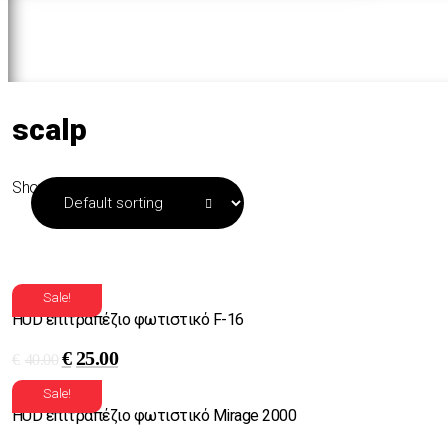
scalp
Showing 1–16 of 83 results
Sale!
HUD επιτραπέζιο φωτιστικό F-16
€
25.00
€
40.00
Sale!
HUD επιτραπέζιο φωτιστικό Mirage 2000