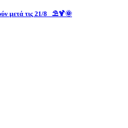
ύν μετά τις 21/8 ⛱️🍹🌞