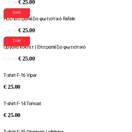
€
25.00
€
40.00
Sale!
HUD επιτραπέζιο φωτιστικό Rafale
€
25.00
€
40.00
Sale!
Oργανα κόκπιτ | Eπιτραπέζιο φωτιστικό
€
25.00
€
40.00
T-shirt F-16 Viper
€
25.00
T-shirt F-14 Tomcat
€
25.00
T-shirt F-35 Olympian Lightning