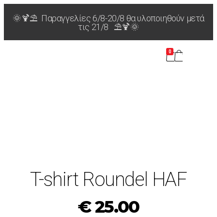
🌞🍹⛱️ Παραγγελίες 6/8-20/8 θα υλοποιηθούν μετά
τις 21/8 ⛱️🍹🌞
0
T-shirt Roundel HAF
€
25.00