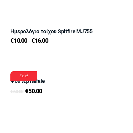
Ημερολόγιο τοίχου Spitfire MJ755
€
10.00
€
16.00
–
Sale!
Φούτερ Rafale
€
50.00
€
60.00