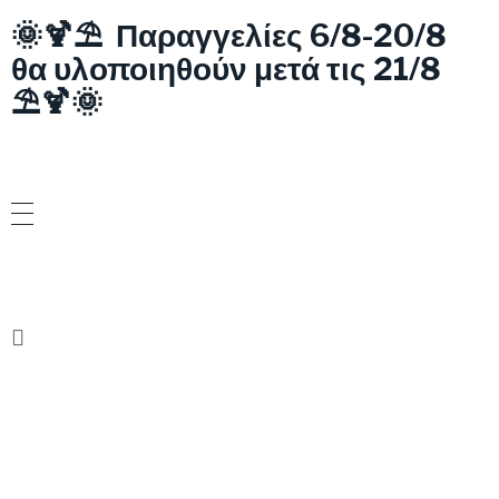
🌞🍹⛱️ Παραγγελίες 6/8-20/8
θα υλοποιηθούν μετά τις 21/8
⛱️🍹🌞