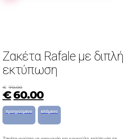
Ζακέτα Rafale με διπλή
εκτύπωση
€
70.00
€
60.00
Ζακέτα-φούτερ με φερμουάρ και κουκούλα, εκτύπωση σε