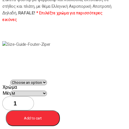
στήθος και πλάτη, με θέμα Ελληνική Αεροπορική Αποτροπή.
Δηλαδή,
RAFALE!
* Eπιλέξτε χρώμα για περισσότερες
εικόνες
Χρώμα
Mέγεθος
Ζακέτα
Rafale
με
διπλή
Add to cart
εκτύπωση
quantity