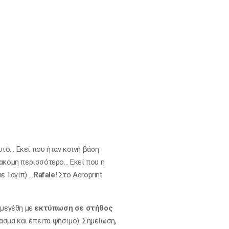
υτό… Εκεί που ήταν κοινή βάση
 ακόμη περισσότερο… Εκεί που η
ε Ταγίπ) …
Rafale!
Στο Αeroprint
 μεγέθη με
εκτύπωση σε στήθος
σμα και έπειτα ψήσιμο). Σημείωση,