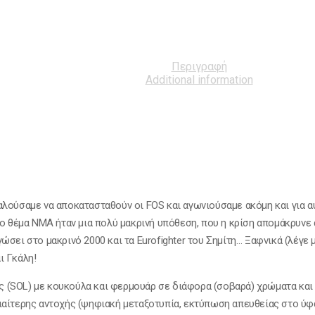
Περιγραφή
Additional information
αλούσαμε να αποκατασταθούν οι FOS και αγωνιούσαμε ακόμη και για α
το θέμα ΝΜΑ ήταν μια πολύ μακρινή υπόθεση, που η κρίση απομάκρυνε
σει στο μακρινό 2000 και τα Eurofighter του Σημίτη… Ξαφνικά (λέγε μ
ι Γκάλη!
 (SOL) με κουκούλα και φερμουάρ σε διάφορα (σοβαρά) χρώματα και
ιαίτερης αντοχής (ψηφιακή μεταξοτυπία, εκτύπωση απευθείας στο ύφα