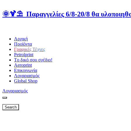
🌞🍹⛱️ Παραγγελίες 6/8-20/8 θα υλοποιηθο
Αρχική
Προϊόντα
Γραφικές Τέχνες
Petrolprint
Tο δικό σου σχέδιο!
Aeroprint
Επικοινωνία
Λογαριασμός
Global Shop
Λογαριασμός