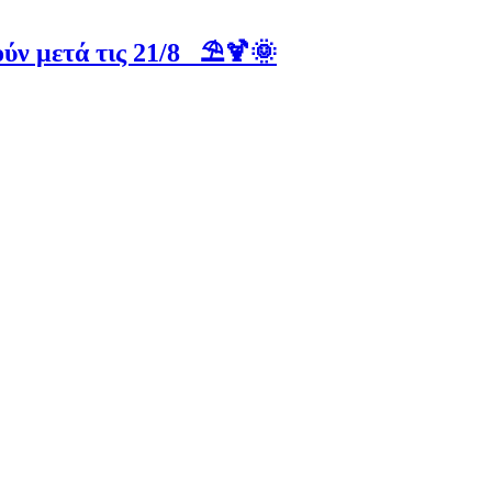
ύν μετά τις 21/8 ⛱️🍹🌞