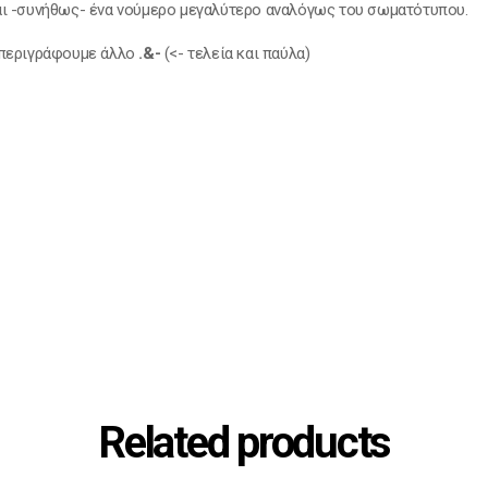
ι -συνήθως- ένα νούμερο μεγαλύτερο αναλόγως του σωματότυπου.
ν περιγράφουμε άλλο
.&-
(<- τελεία και παύλα)
Related products