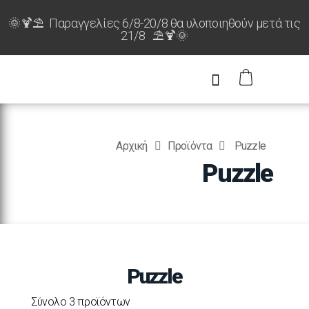
🌞🍹⛱️ Παραγγελίες 6/8-20/8 θα υλοποιηθούν μετά τις
21/8 ⛱️🍹🌞
Αρχική
Προϊόντα
Puzzle
Puzzle
Puzzle
Σύνολο 3 προϊόντων