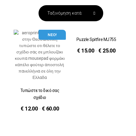
ΝΕΟ!
Puzzle Spitfire MJ755
€
15.00
€
25.00
–
Τυπώστε το δικό σας
σχέδιο
€
12.00
€
60.00
–