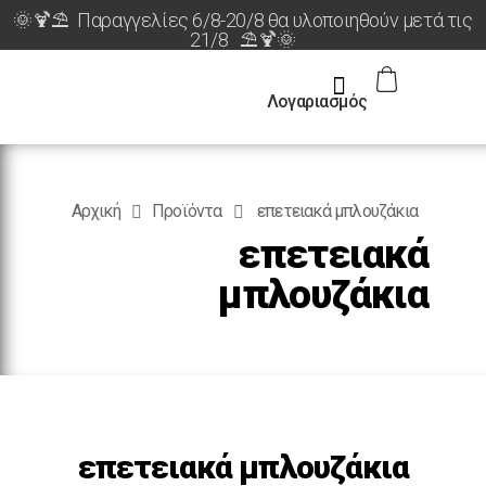
🌞🍹⛱️ Παραγγελίες 6/8-20/8 θα υλοποιηθούν μετά τις
21/8 ⛱️🍹🌞
Λογαριασμός
Αρχική
Προϊόντα
επετειακά μπλουζάκια
επετειακά
μπλουζάκια
επετειακά μπλουζάκια