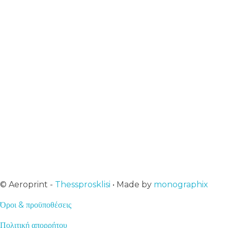
Επικοινωνία
info@aeroprint.shop
+30 2313 252 001
10:00 - 16:00
Εγγραφή στο newsletter μας
Αμεση ενημέρωση για ότι νεότερο
© Aeroprint -
Thessprosklisi
• Made by
monographix
Όροι & προϋποθέσεις
Πολιτική απορρήτου