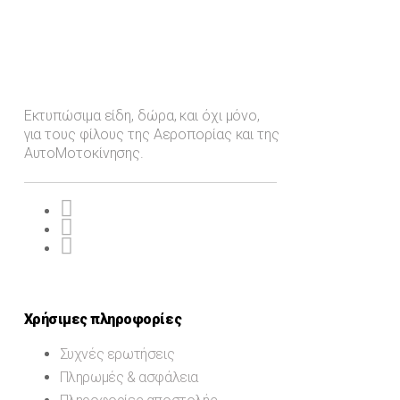
Εκτυπώσιμα είδη, δώρα, και όχι μόνο,
για τους φίλους της Αεροπορίας και της
ΑυτοΜοτοκίνησης.
Χρήσιμες πληροφορίες
Συχνές ερωτήσεις
Πληρωμές & ασφάλεια