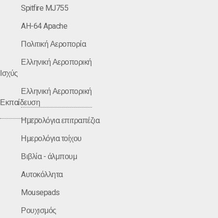
Spitfire MJ755
AH-64 Apache
Πολιτική Αεροπορία
Ελληνική Αεροπορική
Ισχύς
Ελληνική Αεροπορική
Εκπαίδευση
Ημερολόγια επιτραπέζια
Ημερολόγια τοίχου
Βιβλία - άλμπουμ
Aυτοκόλλητα
Mousepads
Ρουχισμός