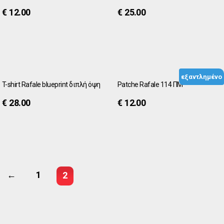
€
12.00
€
25.00
εξαντλημένο
T-shirt Rafale blueprint διπλή όψη
Patche Rafale 114 ΠΜ
€
28.00
€
12.00
←
1
2