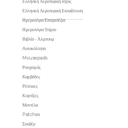
Ελληνική Αεροπορική Ισχύς
Ελληνική Αεροπορική Εκπαίδευση
Ημερολόγια Επιτραπέζια
Ημερολόγια Τοίχου
Βιβλία - Άλμπουμ
Aυτοκόλλητα
Mousepads
Ρουχισμός
Καμβάδες
Ρέπλικες
Κορνίζες
Μοντέλα
Patches
Σουβέρ