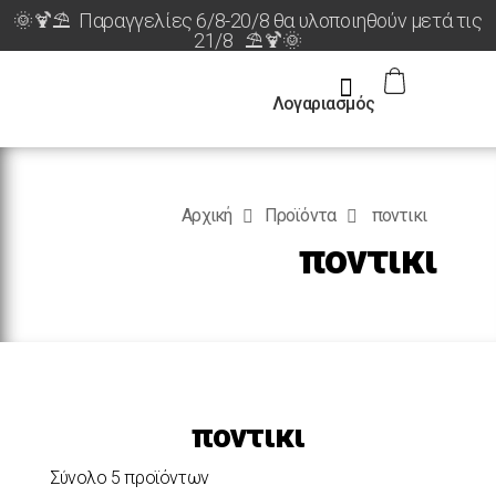
🌞🍹⛱️ Παραγγελίες 6/8-20/8 θα υλοποιηθούν μετά τις
21/8 ⛱️🍹🌞
Λογαριασμός
Αρχική
Προϊόντα
ποντικι
ποντικι
ποντικι
Σύνολο 5 προϊόντων