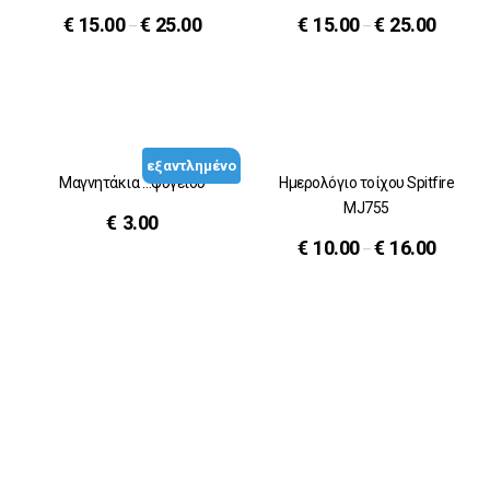
€
15.00
€
25.00
€
15.00
€
25.00
–
–
εξαντλημένο
Μαγνητάκια …ψυγείου
Ημερολόγιο τοίχου Spitfire
MJ755
€
3.00
€
10.00
€
16.00
–