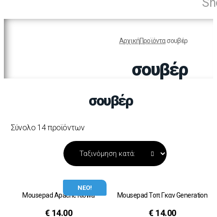
Sh
Αρχική
Προϊόντα
σουβέρ
σουβέρ
σουβέρ
Σύνολο 14 προϊόντων
ΝΕΟ!
Mousepad Apache Kiowa
Mousepad Τοπ Γκαν Generation
€
14.00
€
14.00