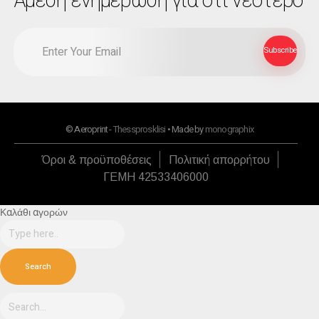
Αμεση ενημέρωση για ότι νεότερο
© Aeroprint -
Thessprosklisi
• Made by
monographix
Όροι & προϋποθέσεις
Πολιτική απορρήτου
ΓΕΜΗ 42533406000
Καλάθι αγορών