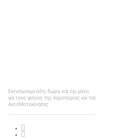
Εκτυπώσιμα είδη, δώρα, και όχι μόνο,
για τους φίλους της Αεροπορίας και της
ΑυτοΜοτοκίνησης.