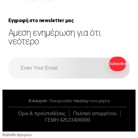
Εγγραφή στο newsletter μας
Αμεση ενημέρωση για ότι
νεότερο
© Aeroprint -
Thessprosklisi
• Made by
monographix
Όροι & προϋποθέσεις
Πολιτική απορρήτου
ΓΕΜΗ 42533406000
Καλάθι αγορών