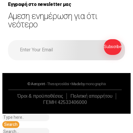
Εγγραφή στο newsletter μας
Αμεση ενημέρωση για ότι
νεότερο
© Aeroprint -
Thessprosklisi
• Made by
monographix
Όροι & προϋποθέσεις
Πολιτική απορρήτου
ΓΕΜΗ 42533406000