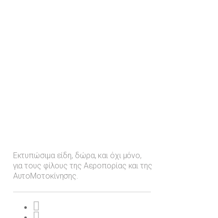
Εκτυπώσιμα είδη, δώρα, και όχι μόνο,
για τους φίλους της Αεροπορίας και της
ΑυτοΜοτοκίνησης.