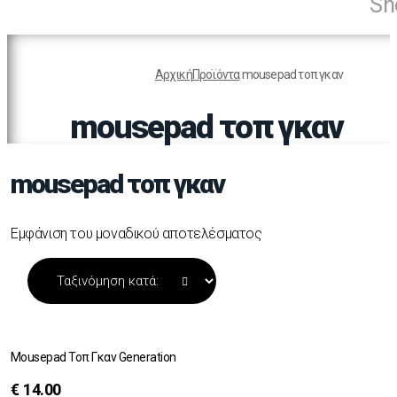
Sh
Αρχική
Προϊόντα
mousepad τοπ γκαν
mousepad τοπ γκαν
mousepad τοπ γκαν
Εμφάνιση του μοναδικού αποτελέσματος
Mousepad Τοπ Γκαν Generation
€
14.00