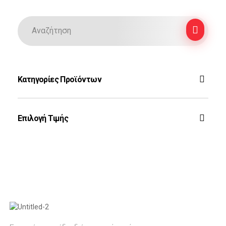
Κατηγορίες Προϊόντων
F-16
Επιλογή Τιμής
Ζεύς
Rafale
Τοπ Γκαν
Phantom
Φιλτράρισμα
Auto-Moto
Mirage 2000
Spitfire MJ755