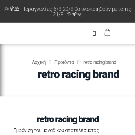
🌞🍹⛱️ Παραγγελίες 6/8-20/8 θα υλοποιηθούν μετά τις
21/8 ⛱️🍹🌞
Αρχική
Προϊόντα
retro racing brand
retro racing brand
retro racing brand
Εμφάνιση του μοναδικού αποτελέσματος