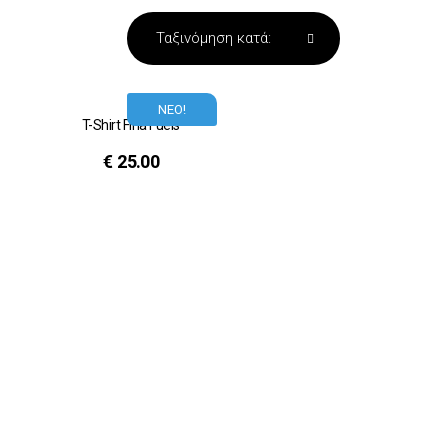
ΝΕΟ!
T-Shirt Fina Fuels
€
25.00