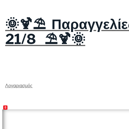
🌞🍹⛱️ Παραγγελίε
21/8 ⛱️🍹🌞
Λογαριασμός
0