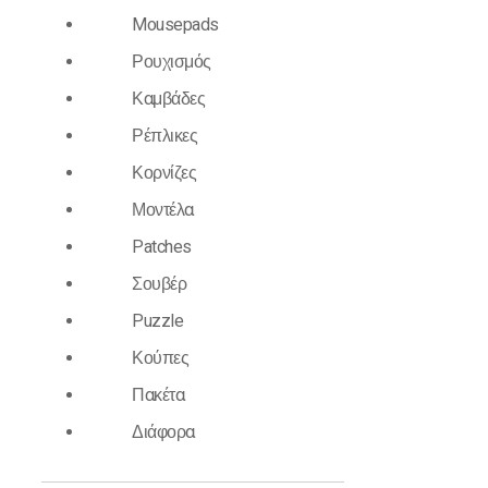
Mousepads
Ρουχισμός
Καμβάδες
Ρέπλικες
Κορνίζες
Μοντέλα
Patches
Σουβέρ
Puzzle
Κούπες
Πακέτα
Εκτυπώσιμα εί
για τους φίλο
Διάφορα