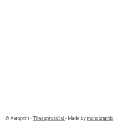
+30 2313 252 001
10:00 - 16:00
Εγγραφή στο newsletter μας
Αμεση ενημέρωση για ότι
© Aeroprint -
Thessprosklisi
• Made by
monographix