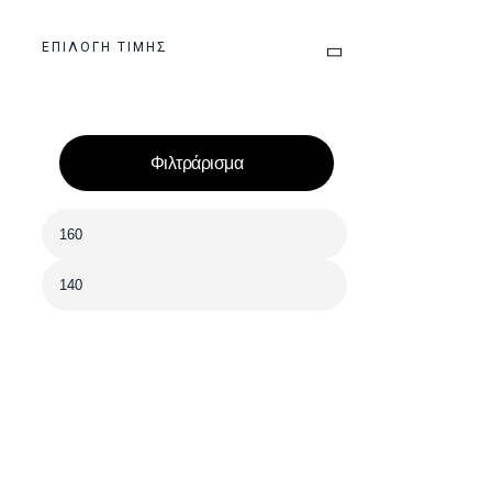
ΕΠΙΛΟΓΉ ΤΙΜΉΣ
Χρή
Φιλτράρισμα
Συχνές ερωτή
Πληρωμές & α
Πληροφορίες 
Επιστροφές &
Ταυτότητα του 
Επι
info@aeroprint.shop