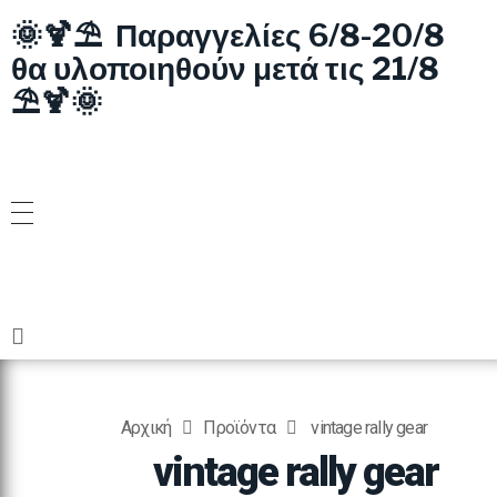
🌞🍹⛱️ Παραγγελίες 6/8-20/8
θα υλοποιηθούν μετά τις 21/8
⛱️🍹🌞
Αρχική
Προϊόντα
vintage rally gear
vintage rally gear