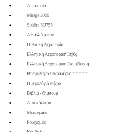
Auto-moto
Mirage 2000
Spitfire MJ755
AH-64 Apache
Πολιτική Αεροπορία
Ελληνική Αεροπορική Ισχύς
Ελληνική Αεροπορική Εκπαίδευση
Ημερολόγια επιτραπέζια
Ημερολόγια τοίχου
Βιβλία - άλμπουμ
Aυτοκόλλητα
Mousepads
Ρουχισμός
Καμβάδες