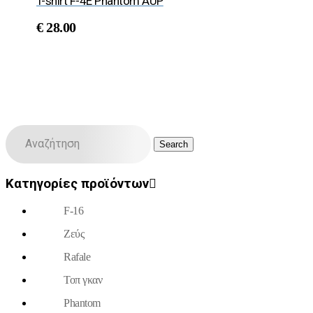
T-shirt F-4E Phantom AUP
€
28.00
Κατηγορίες προϊόντων
F-16
Ζεύς
Rafale
Τοπ γκαν
Phantom