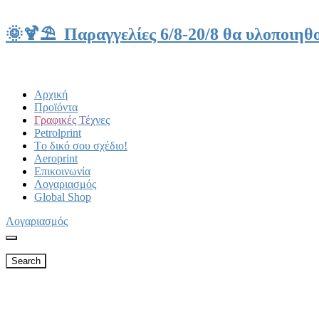
🌞🍹⛱️ Παραγγελίες 6/8-20/8 θα υλοποιηθο
Αρχική
Προϊόντα
Γραφικές Τέχνες
Petrolprint
Tο δικό σου σχέδιο!
Aeroprint
Επικοινωνία
Λογαριασμός
Global Shop
Λογαριασμός