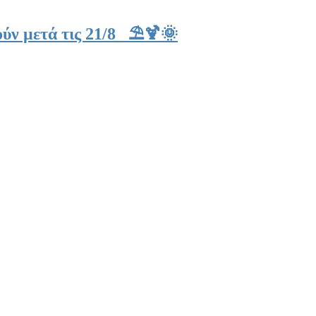
ύν μετά τις 21/8 ⛱️🍹🌞