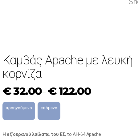
Sh
Καμβάς Apache με λευκή
κορνίζα
€
32.00
€
122.00
–
Η εξ’ουρανού λαίλαπα του ΕΣ
, το AH-64 Apache