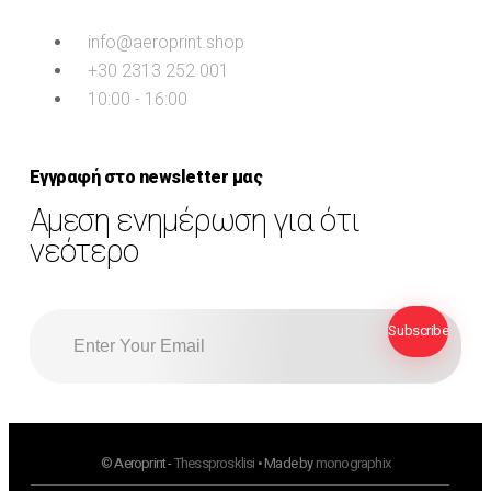
info@aeroprint.shop
+30 2313 252 001
10:00 - 16:00
Εγγραφή στο newsletter μας
Αμεση ενημέρωση για ότι
νεότερο
© Aeroprint -
Thessprosklisi
• Made by
monographix