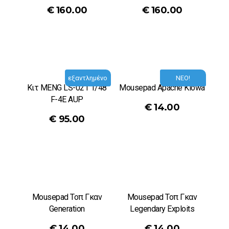
€
160.00
€
160.00
εξαντλημένο
ΝΕΟ!
Κιτ MENG LS-021 1/48
Mousepad Apache Kiowa
F-4E AUP
€
14.00
€
95.00
Mousepad Τοπ Γκαν
Mousepad Τοπ Γκαν
Generation
Legendary Exploits
€
14.00
€
14.00