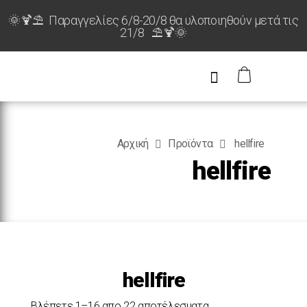
🌞🍹⛱️ Παραγγελίες 6/8-20/8 θα υλοποιηθούν μετά τις
21/8 ⛱️🍹🌞
Αρχική
Προϊόντα
hellfire
hellfire
hellfire
Βλέπετε 1–16 απο 22 αποτέλεσματα