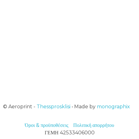
+30 2313 252 001
10:00 - 16:00
Εγγραφή στο newsletter μας
Αμεση ενημέρωση για ότι νεότερο
© Aeroprint -
Thessprosklisi
• Made by
monographix
Όροι & προϋποθέσεις
Πολιτική απορρήτου
ΓΕΜΗ 42533406000