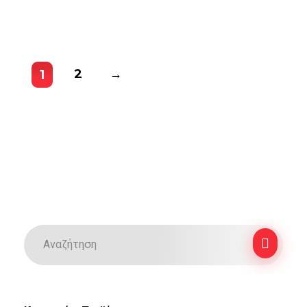
2
→
1