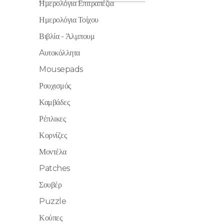
Ημερολόγια Επιτραπέζια
Ημερολόγια Τοίχου
Βιβλία - Άλμπουμ
Aυτοκόλλητα
Mousepads
Ρουχισμός
Καμβάδες
Ρέπλικες
Κορνίζες
Μοντέλα
Patches
Σουβέρ
Puzzle
Κούπες