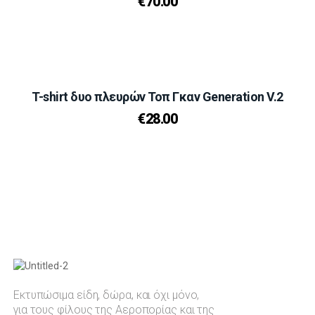
€
70.00
T-shirt δυο πλευρών Τοπ Γκαν Generation V.2
€
28.00
Εκτυπώσιμα είδη, δώρα, και όχι μόνο,
για τους φίλους της Αεροπορίας και της