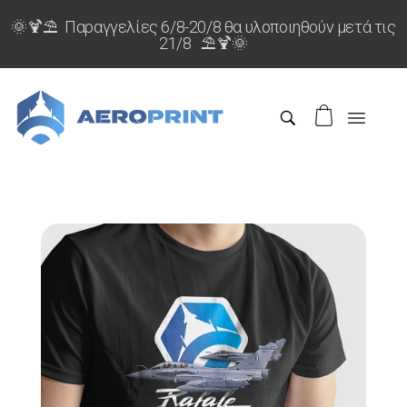
🌞🍹⛱️ Παραγγελίες 6/8-20/8 θα υλοποιηθούν μετά τις
21/8 ⛱️🍹🌞