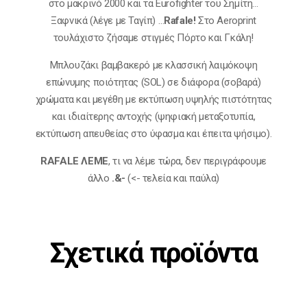
στο μακρινό 2000 και τα Eurofighter του Σημίτη…
Ξαφνικά (λέγε με Ταγίπ) …
Rafale!
Στο Αeroprint
τουλάχιστο ζήσαμε στιγμές Πόρτο και Γκάλη!
Mπλουζάκι βαμβακερό με κλασσική λαιμόκοψη
επώνυμης ποιότητας (SOL) σε διάφορα (σοβαρά)
χρώματα και μεγέθη με εκτύπωση υψηλής πιστότητας
και ιδιαίτερης αντοχής (ψηφιακή μεταξοτυπία,
εκτύπωση απευθείας στο ύφασμα και έπειτα ψήσιμο).
RAFALE ΛΕΜΕ
, τι να λέμε τώρα, δεν περιγράφουμε
άλλο
.&-
(<- τελεία και παύλα)
Σχετικά προϊόντα