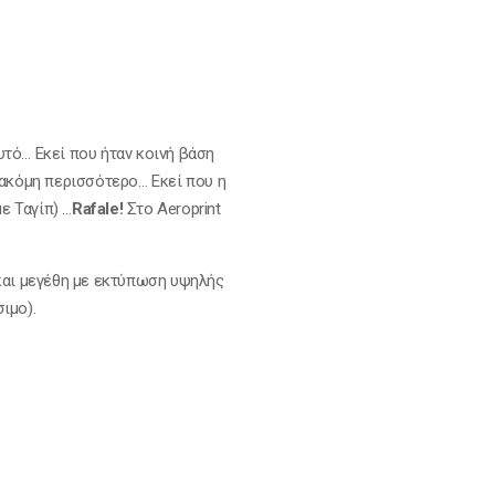
υτό… Εκεί που ήταν κοινή βάση
 ακόμη περισσότερο… Εκεί που η
ε Ταγίπ) …
Rafale!
Στο Αeroprint
και μεγέθη με εκτύπωση υψηλής
ιμο).