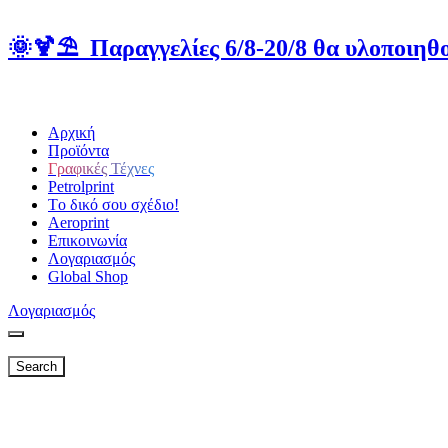
🌞🍹⛱️ Παραγγελίες 6/8-20/8 θα υλοποιηθο
Αρχική
Προϊόντα
Γραφικές Τέχνες
Petrolprint
Tο δικό σου σχέδιο!
Aeroprint
Επικοινωνία
Λογαριασμός
Global Shop
Λογαριασμός