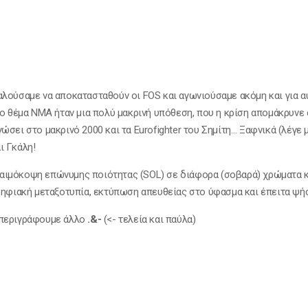
αλούσαμε να αποκατασταθούν οι FOS και αγωνιούσαμε ακόμη και για α
το θέμα ΝΜΑ ήταν μια πολύ μακρινή υπόθεση, που η κρίση απομάκρυνε
σει στο μακρινό 2000 και τα Eurofighter του Σημίτη… Ξαφνικά (λέγε μ
ι Γκάλη!
αιμόκοψη επώνυμης ποιότητας (SOL) σε διάφορα (σοβαρά) χρώματα 
ψηφιακή μεταξοτυπία, εκτύπωση απευθείας στο ύφασμα και έπειτα ψήσ
ν περιγράφουμε άλλο
.&-
(<- τελεία και παύλα)