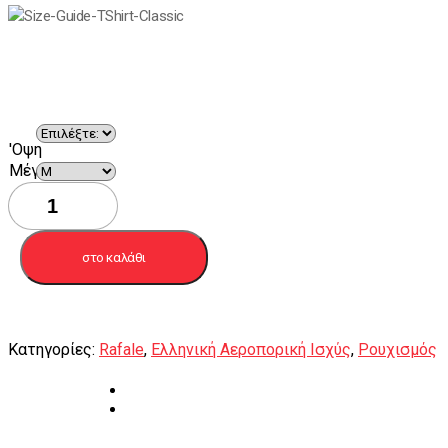
'Οψη
Mέγεθος
T-
shirt
Rafale
Spartan
στο καλάθι
ποσότητα
Κατηγορίες:
Rafale
,
Ελληνική Αεροπορική Ισχύς
,
Ρουχισμός