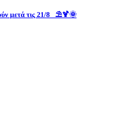
ύν μετά τις 21/8 ⛱️🍹🌞