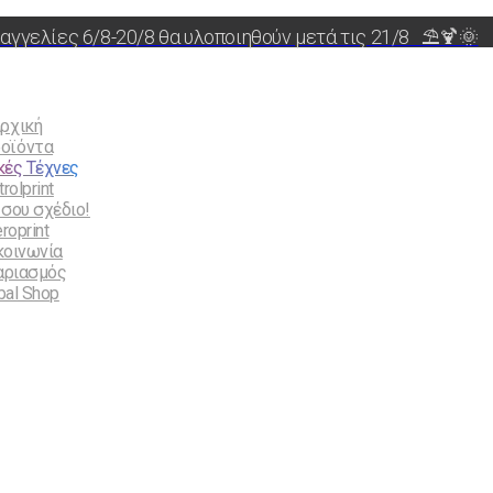
αγγελίες 6/8-20/8 θα υλοποιηθούν μετά τις 21/8 ⛱️🍹🌞
ρχική
οϊόντα
κές Τέχνες
rolprint
 σου σχέδιο!
roprint
κοινωνία
αριασμός
bal Shop