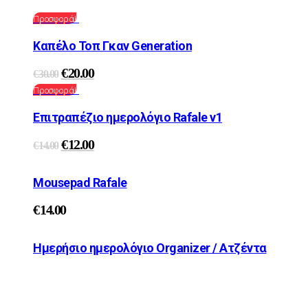
Προσφορά!
Καπέλο Τοπ Γκαν Generation
τος
€
20.00
€
30.00
Προσφορά!
Επιτραπέζιο ημερολόγιο Rafale v1
τος
€
12.00
€
14.00
Mousepad Rafale
€
14.00
Ημερήσιο ημερολόγιο Organizer / Ατζέντα
τος