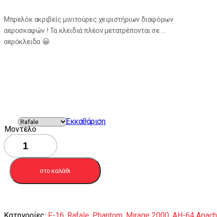
Μπρελόκ ακριβείς μινιτούρες χειριστήριων διαφόρων
αεροσκαφών ! Τα κλειδιά πλέον μετατρέπονται σε …
αερόκλειδα 😀
Εκκαθάριση
Μοντέλο
Μπρελόκ
ρέπλικες
χειριστηρίων
ποσότητα
στο καλάθι
Κατηγορίες:
F-16
,
Rafale
,
Phantom
,
Mirage 2000
,
AH-64 Apac