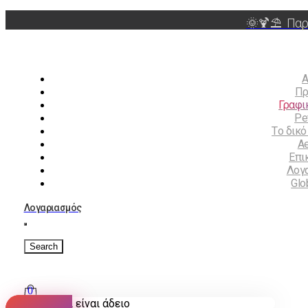
🌞🍹⛱️ Παρ
Α
Πρ
Γραφι
Pet
Tο δικό
Ae
Επι
Λογ
Glo
Λογαριασμός
0
Το καλάθι είναι άδειο