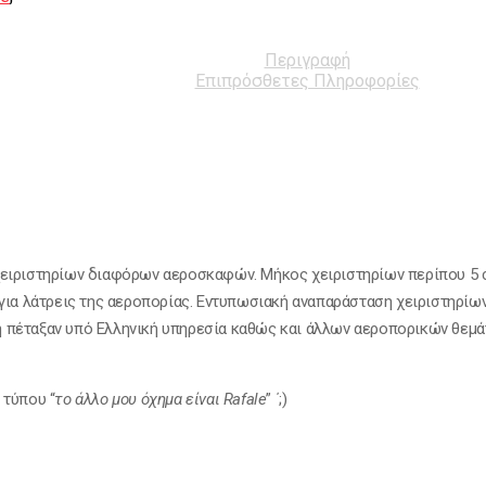
Περιγραφή
Επιπρόσθετες Πληροφορίες
ειριστηρίων διαφόρων αεροσκαφών. Μήκος χειριστηρίων περίπου 5 cm
για λάτρεις της αεροπορίας. Εντυπωσιακή αναπαράσταση χειριστηρίων
 πέταξαν υπό Ελληνική υπηρεσία καθώς και άλλων αεροπορικών θεμ
 τύπου “
το άλλο μου όχημα είναι Rafale
” ΄;)