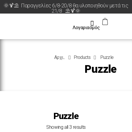
🌞🍹⛱️ Παραγγελίες 6/8-20/8 θα υλοποιηθούν μετά τις
21/8 ⛱️🍹🌞
Λογαριασμός
Αρχι...
Products
Puzzle
Puzzle
Puzzle
Showing all 3 results