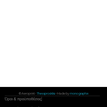
Πληροφορίες αποστολής
Επιστροφές & αλλαγές
Ταυτότητα του Aeroprint
Επικοινωνία
info@aeroprint.shop
+30 2313 252 001
10:00 - 16:00
Εγγραφή στο newsletter μας
Αμεση ενημέρωση για ότι νεότερο
© Aeroprint -
Thessprosklisi
• Made by
monographix
Όροι & προϋποθέσεις