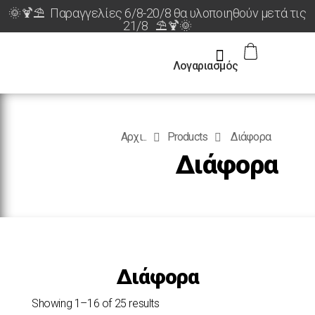
🌞🍹⛱️ Παραγγελίες 6/8-20/8 θα υλοποιηθούν μετά τις
21/8 ⛱️🍹🌞
Λογαριασμός
Αρχι...
Products
Διάφορα
Διάφορα
Διάφορα
Showing 1–16 of 25 results