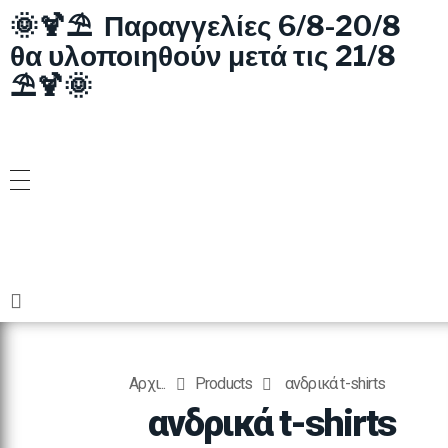
🌞🍹⛱️ Παραγγελίες 6/8-20/8
θα υλοποιηθούν μετά τις 21/8
⛱️🍹🌞
Αρχι...
Products
ανδρικά t-shirts
ανδρικά t-shirts