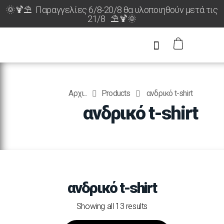
🌞🍹⛱️ Παραγγελίες 6/8-20/8 θα υλοποιηθούν μετά τις
21/8 ⛱️🍹🌞
Αρχι...
Products
ανδρικό t-shirt
ανδρικό t-shirt
ανδρικό t-shirt
Showing all 13 results