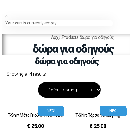
0
Your cart is currently empty.
Αρχι...
Products
δώρα για οδηγούς
δώρα για οδηγούς
δώρα για οδηγούς
Showing all 4 results
ΝΕΟ!
ΝΕΟ!
T-Shirt Μότο Γκούτσι 105 Years
T-Shirt Πόρσε Nurburgring
€
25.00
€
25.00