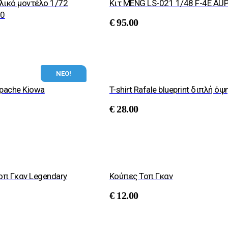
λικό μοντέλο 1/72
Κιτ MENG LS-021 1/48 F-4E AU
50
€
95.00
ΝΕΟ!
pache Kiowa
T-shirt Rafale blueprint διπλή όψ
€
28.00
οπ Γκαν Legendary
Κούπες Τοπ Γκαν
€
12.00