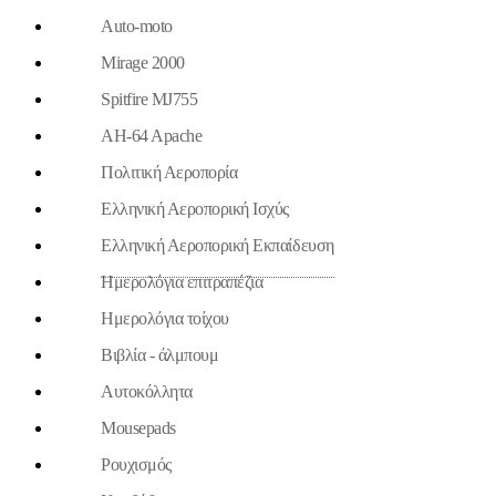
Auto-moto
Mirage 2000
Spitfire MJ755
AH-64 Apache
Πολιτική Αεροπορία
Ελληνική Αεροπορική Ισχύς
Ελληνική Αεροπορική Εκπαίδευση
Ημερολόγια επιτραπέζια
Ημερολόγια τοίχου
Βιβλία - άλμπουμ
Aυτοκόλλητα
Mousepads
Ρουχισμός