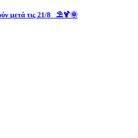
ύν μετά τις 21/8 ⛱️🍹🌞