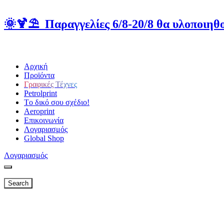
🌞🍹⛱️ Παραγγελίες 6/8-20/8 θα υλοποιηθο
Αρχική
Προϊόντα
Γραφικές Τέχνες
Petrolprint
Tο δικό σου σχέδιο!
Aeroprint
Επικοινωνία
Λογαριασμός
Global Shop
Λογαριασμός