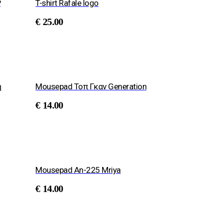
P
T-shirt Rafale logo
€
25.00
η
Mousepad Τοπ Γκαν Generation
€
14.00
Mousepad An-225 Mriya
€
14.00