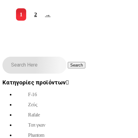
1
2
→
Κατηγορίες προϊόντων
F-16
Ζεύς
Rafale
Τοπ γκαν
Phantom