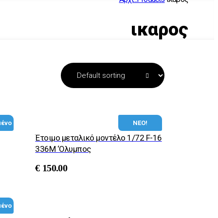
ικαρος
μένο
ΝΕΟ!
Έτοιμο μεταλικό μοντέλο 1/72 F-16
336M ‘Ολυμπος
€
150.00
μένο