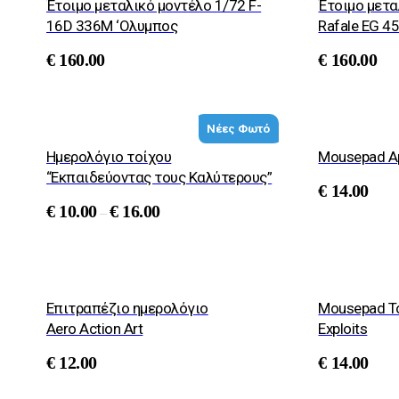
Έτοιμο μεταλικό μοντέλο 1/72 F-
Έτοιμο μετα
16D 336M ‘Ολυμπος
Rafale EG 4
€
160.00
€
160.00
Νέες Φωτό
Ημερολόγιο τοίχου
Mousepad A
“Εκπαιδεύοντας τους Καλύτερους”
€
14.00
€
10.00
€
16.00
–
Επιτραπέζιο ημερολόγιο
Mousepad Τ
Aero Action Art
Exploits
€
12.00
€
14.00