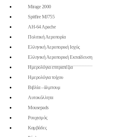
Mirage 2000
Spitfire MJ755
AH-64 Apache
Πολιτική Αεροπορία
Ελληνική Αεροπορική Ισχύς
Ελληνική Αεροπορική Εκπαίδευση
Ημερολόγια επιτραπέζια
Ημερολόγια τοίχου
Βιβλία - άλμπουμ
Aυτοκόλλητα
Mousepads
Ρουχισμός
Καμβάδες