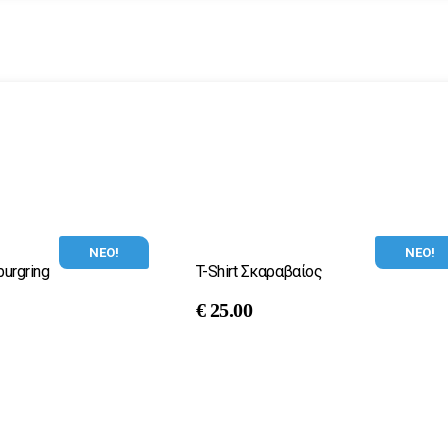
ΝΕΟ!
ΝΕΟ!
burgring
T-Shirt Σκαραβαίος
€
25.00