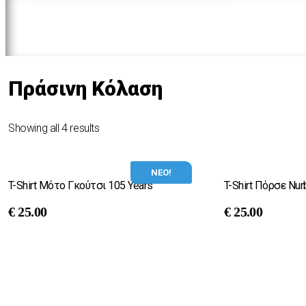
Πράσινη Κόλαση
Showing all 4 results
ΝΕΟ!
T-Shirt Μότο Γκούτσι 105 Years
T-Shirt Πόρσε Nur
€
25.00
€
25.00