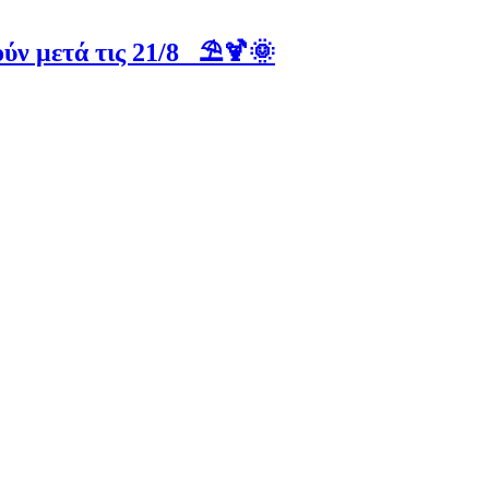
ύν μετά τις 21/8 ⛱️🍹🌞