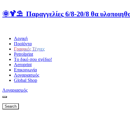
🌞🍹⛱️ Παραγγελίες 6/8-20/8 θα υλοποιηθο
Αρχική
Προϊόντα
Γραφικές Τέχνες
Petrolprint
Tο δικό σου σχέδιο!
Aeroprint
Επικοινωνία
Λογαριασμός
Global Shop
Λογαριασμός