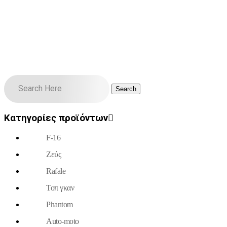
Κατηγορίες προϊόντων
F-16
Ζεύς
Rafale
Τοπ γκαν
Phantom
Auto-moto