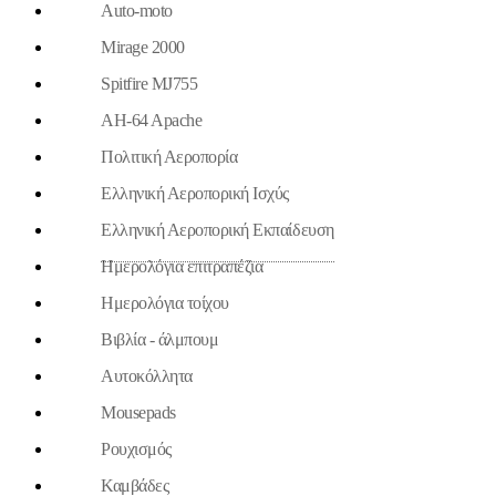
Auto-moto
Mirage 2000
Spitfire MJ755
AH-64 Apache
Πολιτική Αεροπορία
Ελληνική Αεροπορική Ισχύς
Ελληνική Αεροπορική Εκπαίδευση
Ημερολόγια επιτραπέζια
Ημερολόγια τοίχου
Βιβλία - άλμπουμ
Aυτοκόλλητα
Mousepads
Ρουχισμός
Καμβάδες