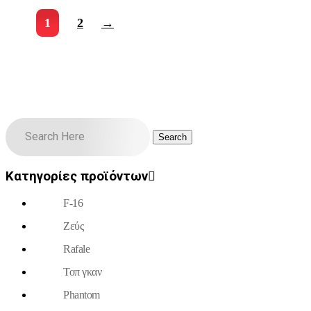
1
2
→
Κατηγορίες προϊόντων
F-16
Ζεύς
Rafale
Τοπ γκαν
Phantom