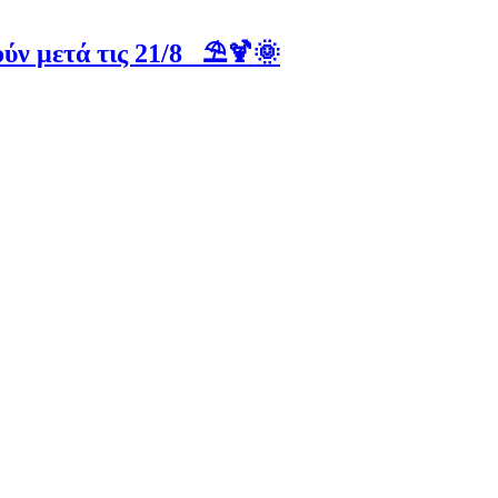
ύν μετά τις 21/8 ⛱️🍹🌞