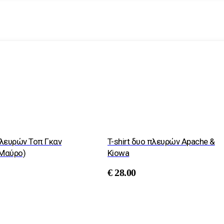
 πλευρών Τοπ Γκαν
T-shirt δυο πλευρών Αpache &
(Μαύρο)
Kiowa
€
28.00