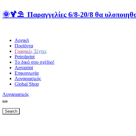
🌞🍹⛱️ Παραγγελίες 6/8-20/8 θα υλοποιηθο
Αρχική
Προϊόντα
Γραφικές Τέχνες
Petrolprint
Tο δικό σου σχέδιο!
Aeroprint
Επικοινωνία
Λογαριασμός
Global Shop
Λογαριασμός