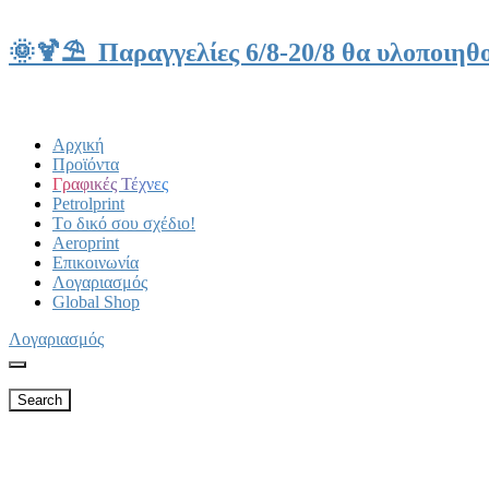
🌞🍹⛱️ Παραγγελίες 6/8-20/8 θα υλοποιηθο
Αρχική
Προϊόντα
Γραφικές Τέχνες
Petrolprint
Tο δικό σου σχέδιο!
Aeroprint
Επικοινωνία
Λογαριασμός
Global Shop
Λογαριασμός