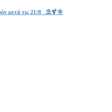
ύν μετά τις 21/8 ⛱️🍹🌞