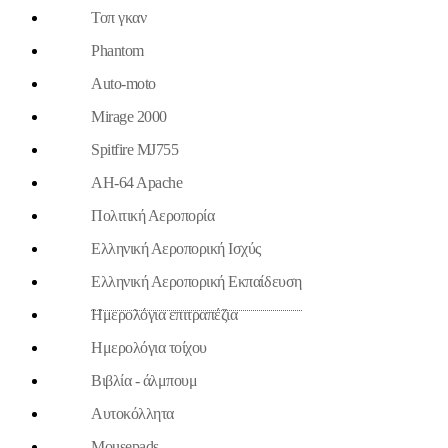
Τοπ γκαν
Phantom
Auto-moto
Mirage 2000
Spitfire MJ755
AH-64 Apache
Πολιτική Αεροπορία
Ελληνική Αεροπορική Ισχύς
Ελληνική Αεροπορική Εκπαίδευση
Ημερολόγια επιτραπέζια
Ημερολόγια τοίχου
Βιβλία - άλμπουμ
Aυτοκόλλητα
Mousepads