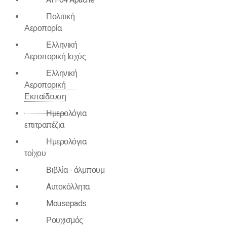
AH-64 Apache
Πολιτική
Αεροπορία
Ελληνική
Αεροπορική Ισχύς
Ελληνική
Αεροπορική
Εκπαίδευση
Ημερολόγια
επιτραπέζια
Ημερολόγια
τοίχου
Βιβλία - άλμπουμ
Aυτοκόλλητα
Mousepads
Ρουχισμός