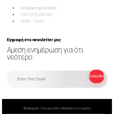
info@aeroprint.shop
+30 2313 252 001
10:00 - 16:00
Εγγραφή στο newsletter μας
Αμεση ενημέρωση για ότι
νεότερο
© Aeroprint -
Thessprosklisi
• Made by
monographix