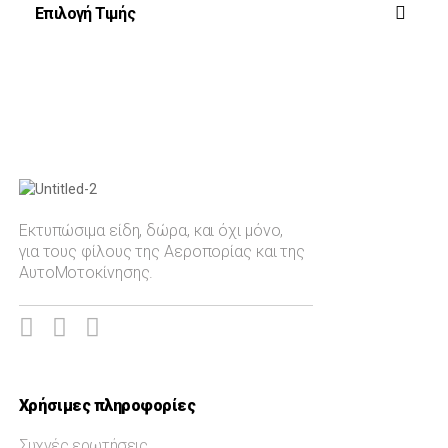
Επιλογή Τιμής
Ζεύς
Rafale
Τοπ Γκαν
Phantom
Filter
Auto-Moto
Mirage 2000
Spitfire MJ755
Εκτυπώσιμα είδη, δώρα, και όχι μόνο,
για τους φίλους της Αεροπορίας και της
AH-64 Apache
ΑυτοΜοτοκίνησης.
Πολιτική Αεροπορία
Ελληνική Αεροπορική Ισχύς
Ελληνική Αεροπορική Εκπαίδευση
Ημερολόγια Επιτραπέζια
Χρήσιμες πληροφορίες
Ημερολόγια Τοίχου
Συχνές ερωτήσεις