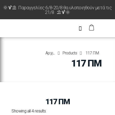
🌞🍹⛱️ Παραγγελίες 6/8-20/8 θα υλοποιηθούν μετά τις
21/8 ⛱️🍹🌞
Αρχι...
Products
117 ΠΜ
117 ΠΜ
117 ΠΜ
Showing all 4 results