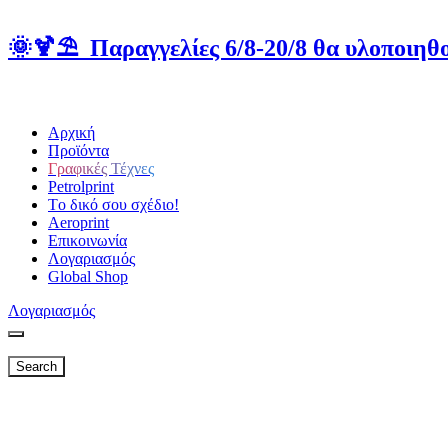
🌞🍹⛱️ Παραγγελίες 6/8-20/8 θα υλοποιηθο
Αρχική
Προϊόντα
Γραφικές Τέχνες
Petrolprint
Tο δικό σου σχέδιο!
Aeroprint
Επικοινωνία
Λογαριασμός
Global Shop
Λογαριασμός