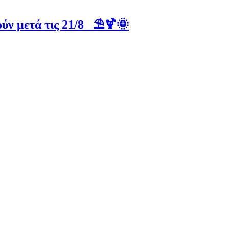
ύν μετά τις 21/8 ⛱️🍹🌞