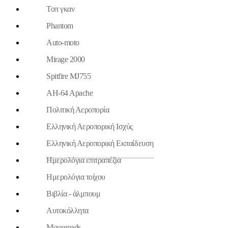
Τοπ γκαν
Phantom
Auto-moto
Mirage 2000
Spitfire MJ755
AH-64 Apache
Πολιτική Αεροπορία
Ελληνική Αεροπορική Ισχύς
Ελληνική Αεροπορική Εκπαίδευση
Ημερολόγια επιτραπέζια
Ημερολόγια τοίχου
Βιβλία - άλμπουμ
Aυτοκόλλητα
Mousepads