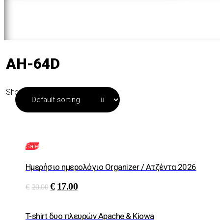
AH-64D
Showing all 3 results
Sale!
Ημερήσιο ημερολόγιο Organizer / Ατζέντα 2026
€
17.00
€
20.00
T-shirt δυο πλευρών Αpache & Kiowa