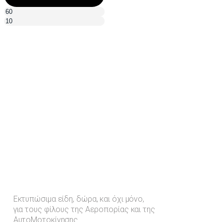
Εκτυπώσιμα είδη, δώρα, και όχι μόνο,
για τους φίλους της Αεροπορίας και της
ΑυτοΜοτοκίνησης.