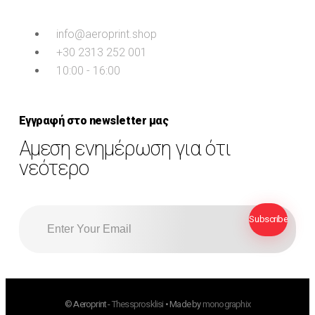
info@aeroprint.shop
+30 2313 252 001
10:00 - 16:00
Εγγραφή στο newsletter μας
Αμεση ενημέρωση για ότι
νεότερο
© Aeroprint -
Thessprosklisi
• Made by
monographix